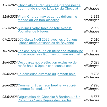
13/3/2026
Chocolats de Pâques : une grande pêche
593
gourmande signée L’Atelier du Chocolat
affichages
31/8/2025
Virgin Chardonnay et autres délices : le
1 155
monde du vin non-alcoolisé
affichages
05/3/2025
Sublimez votre table de fête avec le
2 009
Poulailler de Pâques
affichages
07/11/2024
Célébrez Noël 2025 avec les créations
2 910
chocolatées artisanales de Bayonne
affichages
10/7/2024
Les astuces pour bien utiliser sa mandoline
3 616
et découper ses légumes comme un chef
affichages
18/6/2024
Découvrez notre sélection exclusive de
3 029
rosés halal 0,0pour-cent sans alcool
affichages
30/6/2023
La délicieuse diversité du jambon halal
3 728
affichages
26/6/2023
Comment réussir son beef jerky sucré-
7 298
pimenté fait maison ?
affichages
08/6/2023
Dégustation de Chocolat à Bordeaux : Un
3 557
Plaisir des Sens Depuis des Siècles
affichages