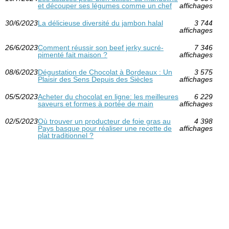
et découper ses légumes comme un chef
affichages
30/6/2023
La délicieuse diversité du jambon halal
3 744
affichages
26/6/2023
Comment réussir son beef jerky sucré-
7 346
pimenté fait maison ?
affichages
08/6/2023
Dégustation de Chocolat à Bordeaux : Un
3 575
Plaisir des Sens Depuis des Siècles
affichages
05/5/2023
Acheter du chocolat en ligne: les meilleures
6 229
saveurs et formes à portée de main
affichages
02/5/2023
Où trouver un producteur de foie gras au
4 398
Pays basque pour réaliser une recette de
affichages
plat traditionnel ?