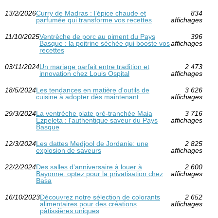
13/2/2026
Curry de Madras : l’épice chaude et
834
parfumée qui transforme vos recettes
affichages
11/10/2025
Ventrèche de porc au piment du Pays
396
Basque : la poitrine séchée qui booste vos
affichages
recettes
03/11/2024
Un mariage parfait entre tradition et
2 473
innovation chez Louis Ospital
affichages
18/5/2024
Les tendances en matière d'outils de
3 626
cuisine à adopter dès maintenant
affichages
29/3/2024
La ventrèche plate pré-tranchée Maia
3 716
Ezpeleta : l'authentique saveur du Pays
affichages
Basque
12/3/2024
Les dattes Medjool de Jordanie: une
2 825
explosion de saveurs
affichages
22/2/2024
Des salles d'anniversaire à louer à
2 600
Bayonne: optez pour la privatisation chez
affichages
Basa
16/10/2023
Découvrez notre sélection de colorants
2 652
alimentaires pour des créations
affichages
pâtissières uniques