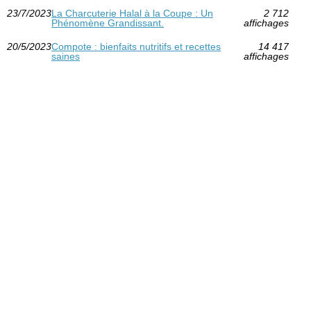
23/7/2023
La Charcuterie Halal à la Coupe : Un
2 712
Phénomène Grandissant.
affichages
20/5/2023
Compote : bienfaits nutritifs et recettes
14 417
saines
affichages