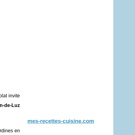
lat invite
an-de-Luz
mes-recettes-cuisine.com
ardines en