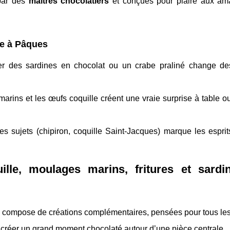
 par des
maîtres chocolatiers
et conçues pour plaire aux am
nce à Pâques
er des sardines en chocolat ou un crabe praliné change de
marins et les œufs coquille créent une vraie surprise à table 
 des sujets (chipiron, coquille Saint-Jacques) marque les esprit
lle, moulages marins, fritures et sardi
se compose de créations complémentaires, pensées pour tous les
ou créer un grand moment chocolaté autour d’une pièce centrale.