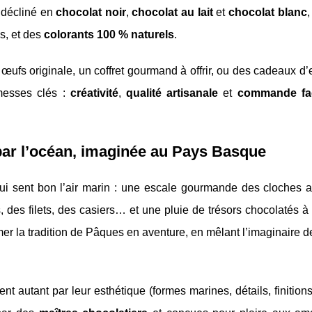
 décliné en
chocolat noir
,
chocolat au lait
et
chocolat blanc
s, et des
colorants 100 % naturels
.
fs originale, un coffret gourmand à offrir, ou des cadeaux d’
omesses clés :
créativité
,
qualité artisanale
et
commande fac
par l’océan, imaginée au Pays Basque
i sent bon l’air marin : une escale gourmande des cloches a
des filets, des casiers… et une pluie de trésors chocolatés à
ormer la tradition de Pâques en aventure, en mêlant l’imaginaire d
nt autant par leur esthétique (formes marines, détails, finition