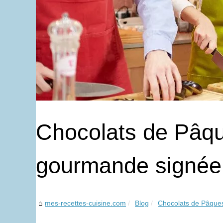
Chocolats de Pâqu
gourmande signée 
mes-recettes-cuisine.com
Blog
Chocolats de Pâques