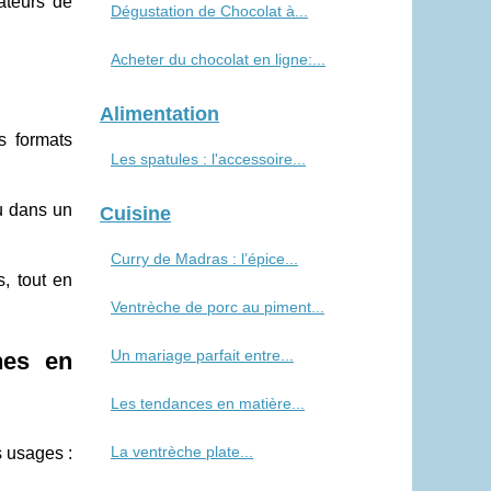
ateurs de
Dégustation de Chocolat à...
Acheter du chocolat en ligne:...
Alimentation
s formats
Les spatules : l'accessoire...
ou dans un
Cuisine
Curry de Madras : l’épice...
s, tout en
Ventrèche de porc au piment...
Un mariage parfait entre...
nes en
Les tendances en matière...
La ventrèche plate...
 usages :