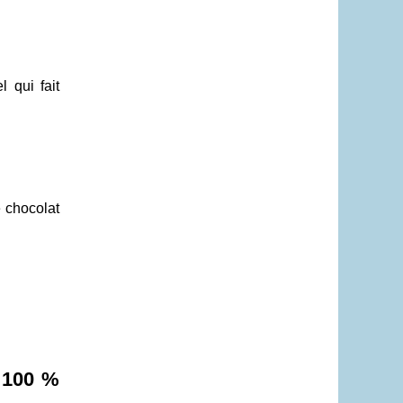
 qui fait
e chocolat
s 100 %