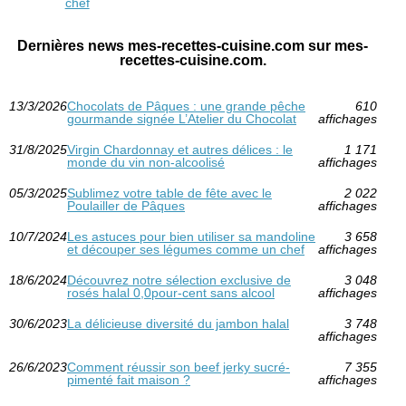
chef
Dernières news mes-recettes-cuisine.com sur mes-
recettes-cuisine.com.
13/3/2026
Chocolats de Pâques : une grande pêche
610
gourmande signée L’Atelier du Chocolat
affichages
31/8/2025
Virgin Chardonnay et autres délices : le
1 171
monde du vin non-alcoolisé
affichages
05/3/2025
Sublimez votre table de fête avec le
2 022
Poulailler de Pâques
affichages
10/7/2024
Les astuces pour bien utiliser sa mandoline
3 658
et découper ses légumes comme un chef
affichages
18/6/2024
Découvrez notre sélection exclusive de
3 048
rosés halal 0,0pour-cent sans alcool
affichages
30/6/2023
La délicieuse diversité du jambon halal
3 748
affichages
26/6/2023
Comment réussir son beef jerky sucré-
7 355
pimenté fait maison ?
affichages